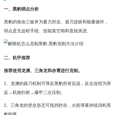
一、黑豹弱点分析
黑豹的致命三板斧为蓄力肘击、盾刃连斩和能量循环，
弱点是无远程手段、技能真空期和直线突进。
二、机甲推荐
推荐使用龙渊、三角龙和赤霄进行克制。
1、龙渊的振刀机制可弹反黑豹所有近战，反击连招为弹
反→机炮扫射→爆甲二次压制。
2、三角龙的堡垒形态可抵挡肘击，火箭弹幕持续消耗黑
豹能量。