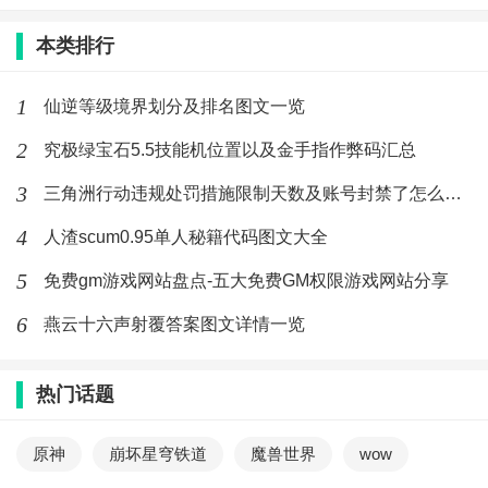
本类排行
1
仙逆等级境界划分及排名图文一览
2
究极绿宝石5.5技能机位置以及金手指作弊码汇总
3
三角洲行动违规处罚措施限制天数及账号封禁了怎么解封
4
人渣scum0.95单人秘籍代码图文大全
5
免费gm游戏网站盘点-五大免费GM权限游戏网站分享
6
燕云十六声射覆答案图文详情一览
热门话题
原神
崩坏星穹铁道
魔兽世界
wow