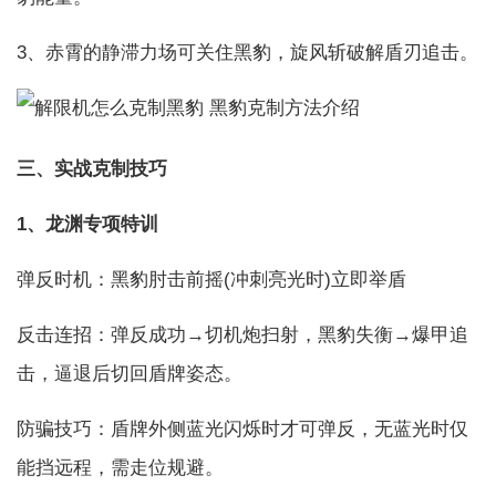
3、赤霄的静滞力场可关住黑豹，旋风斩破解盾刃追击。
三、实战克制技巧
1、龙渊专项特训
弹反时机：黑豹肘击前摇(冲刺亮光时)立即举盾
反击连招：弹反成功→切机炮扫射，黑豹失衡→爆甲追
击，逼退后切回盾牌姿态。
防骗技巧：盾牌外侧蓝光闪烁时才可弹反，无蓝光时仅
能挡远程，需走位规避。