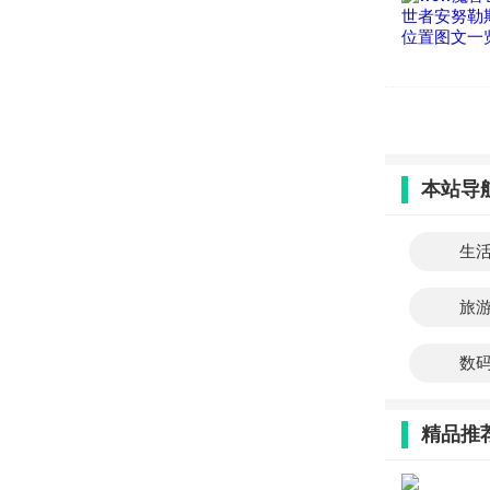
本站导
生
旅
数
精品推