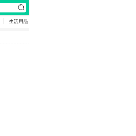
生活用品
数码科技
科普答疑
游戏大全