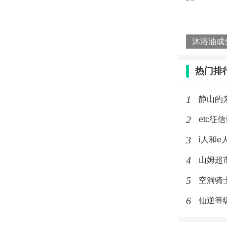
热门排
1
静山的
2
etc征
3
i人和
4
山姆超
5
空洞骑
6
仙逆等