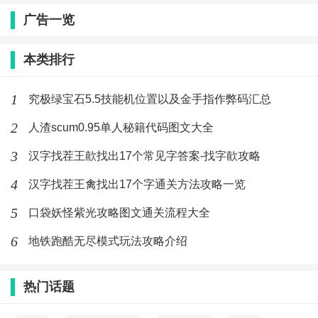
广告一览
本类排行
1
究极绿宝石5.5技能机位置以及金手指作弊码汇总
2
人渣scum0.95单人秘籍代码图文大全
3
汉字找茬王歖找出17个常见字答案-找字歖攻略
4
汉字找茬王禽找出17个字通关方法攻略一览
5
口袋妖怪紫光攻略图文通关流程大全
6
地铁跑酷无尽模式玩法攻略介绍
热门话题