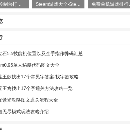
森林之子控制台打开方法攻略一览
Steam游戏大全-Steam平台游戏排行榜
免费单机游戏
览
行
宝石5.5技能机位置以及金手指作弊码汇总
um0.95单人秘籍代码图文大全
茬王歖找出17个常见字答案-找字歖攻略
茬王禽找出17个字通关方法攻略一览
怪紫光攻略图文通关流程大全
酷无尽模式玩法攻略介绍