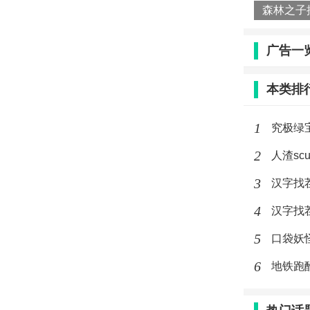
广告一
本类排
1
究极绿
2
人渣sc
3
汉字找
4
汉字找
5
口袋妖
6
地铁跑