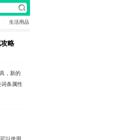
生活用品
数码科技
科普答疑
游戏大全
配攻略
具，新的
美词条属性
可以使用.