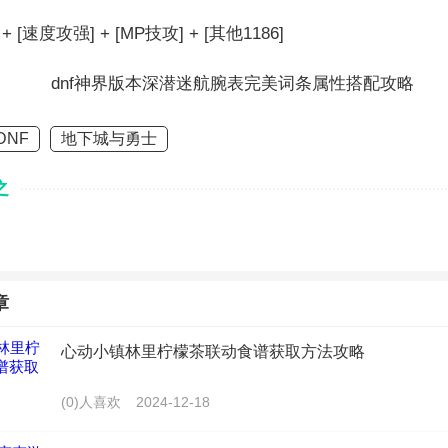
+ [速度攻强] + [MP技攻] + [其他1186]
DNF
地下城与勇士
之
章
心动小镇林里柠檬茶联动食谱获取方法攻略
(0)人喜欢
2024-12-18